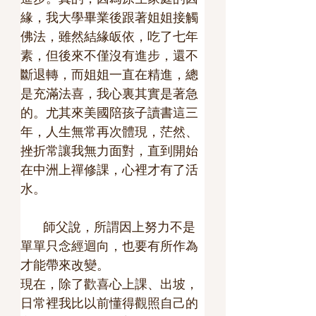
緣，我大學畢業後跟著姐姐接觸
佛法，雖然結緣皈依，吃了七年
素，但後來不僅沒有進步，還不
斷退轉，而姐姐一直在精進，總
是充滿法喜，我心裏其實是著急
的。尤其來美國陪孩子讀書這三
年，人生無常再次體現，茫然、
挫折常讓我無力面對，直到開始
在中洲上禪修課，心裡才有了活
水。
        師父說，所謂因上努力不是
單單只念經迴向，也要有所作為
才能帶來改變。
現在，除了歡喜心上課、出坡，
日常裡我比以前懂得觀照自己的